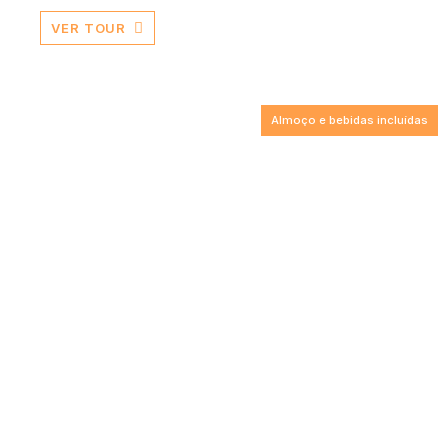
VER TOUR
Almoço e bebidas incluídas
Nordeste
Ao escolher este passeio ficará a conhecer a
primeira zona da ilha a ser formada, o Nordeste,