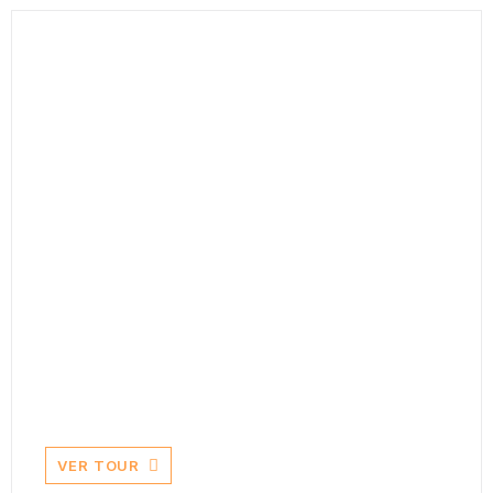
Meio dia Sete Cidades
Quer aventura? Então este é o passeio indicado
para si! No mesmo irá visualizar ver vistas
panorâmicas únicas do topo da montanha.
VER TOUR