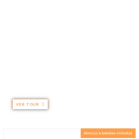
Meio Dia Lagoa do Fogo
Este é o passeio ideal para relaxar acompanhado
pela natureza. Neste conseguirá visitar um dos
vulcões adormecidos da ilha e a lagoa.
VER TOUR
Almoço e bebidas incluídas