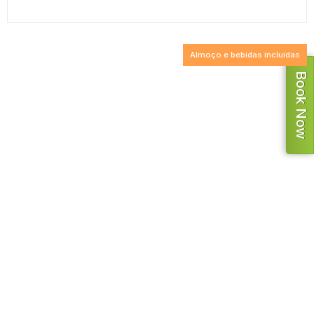
Almoço e bebidas incluídas
Book Now
Dia inteiro Sete Cidades &
Lagoa do Fogo
Este é um dos passeios mais requisitados, pois
poderá conhecer num só dia grande parte da ilha.